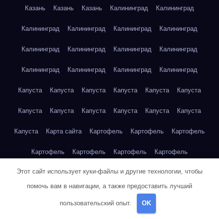
Казань
Казань
Казань
Калининград
Калининград
Калининград
Калининград
Калининград
Калининград
Калининград
Калининград
Калининград
Калининград
Калининград
Калининград
Калининград
Калининград
Капуста
Капуста
Капуста
Капуста
Капуста
Капуста
Капуста
Капуста
Капуста
Капуста
Капуста
Капуста
Капуста
Карта сайта
Картофель
Картофель
Картофель
Картофель
Картофель
Картофель
Картофель
Этот сайт использует куки-файлы и другие технологии, чтобы
Картофель
Картофель
Кейптаун
Кейптаун
Кейптаун
помочь вам в навигации, а также предоставить лучший
Кейптаун
Кейптаун
Кейптаун
Кейптаун
Кейптаун
пользовательский опыт.
OK
Кейптаун
Кейптаун
Кейптаун
Кейптаун
Кейптаун