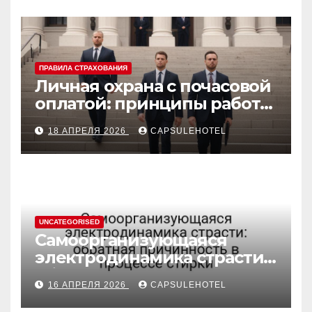
ПРАВИЛА СТРАХОВАНИЯ
Личная охрана с почасовой
оплатой: принципы работы
и правовые аспекты
18 АПРЕЛЯ 2026
CAPSULEHOTEL
UNCATEGORISED
Самоорганизующаяся
электродинамика страсти:
обратная причинность в
16 АПРЕЛЯ 2026
CAPSULEHOTEL
процессе стирки