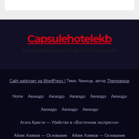
Сapsulehotelekb
ваш универсальный гид по страхованию
Сайт работает на WordPress
|
Тема: Newsup, автор
Themeansar
Home
Авокадо
Авокадо
Авокадо
Авокадо
Авокадо
Авокадо
Авокадо
Авокадо
Агата Кристи — Убийство в «Восточном экспрессе»
Айзек Азимов — Основание
Айзек Азимов — Основание