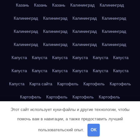
Казань
Казань
Казань
Калининград
Калининград
Калининград
Калининград
Калининград
Калининград
Калининград
Калининград
Калининград
Калининград
Калининград
Калининград
Калининград
Калининград
Капуста
Капуста
Капуста
Капуста
Капуста
Капуста
Капуста
Капуста
Капуста
Капуста
Капуста
Капуста
Капуста
Карта сайта
Картофель
Картофель
Картофель
Картофель
Картофель
Картофель
Картофель
Этот сайт использует куки-файлы и другие технологии, чтобы
Картофель
Картофель
Кейптаун
Кейптаун
Кейптаун
помочь вам в навигации, а также предоставить лучший
Кейптаун
Кейптаун
Кейптаун
Кейптаун
Кейптаун
пользовательский опыт.
OK
Кейптаун
Кейптаун
Кейптаун
Кейптаун
Кейптаун