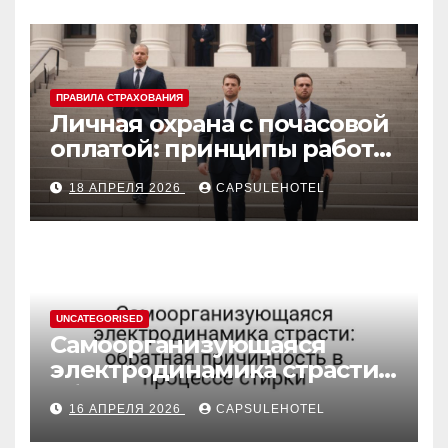
ПРАВИЛА СТРАХОВАНИЯ
Личная охрана с почасовой
оплатой: принципы работы
и правовые аспекты
18 АПРЕЛЯ 2026
CAPSULEHOTEL
UNCATEGORISED
Самоорганизующаяся
электродинамика страсти:
обратная причинность в
16 АПРЕЛЯ 2026
CAPSULEHOTEL
процессе стирки