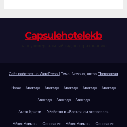
Сapsulehotelekb
ваш универсальный гид по страхованию
Сайт работает на WordPress
|
Тема: Newsup, автор
Themeansar
Home
Авокадо
Авокадо
Авокадо
Авокадо
Авокадо
Авокадо
Авокадо
Авокадо
Агата Кристи — Убийство в «Восточном экспрессе»
Айзек Азимов — Основание
Айзек Азимов — Основание