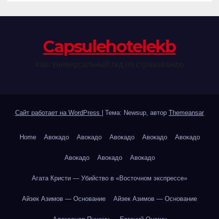
Сapsulehotelekb
ваш универсальный гид по страхованию
Сайт работает на WordPress
|
Тема: Newsup, автор
Themeansar
Home
Авокадо
Авокадо
Авокадо
Авокадо
Авокадо
Авокадо
Авокадо
Авокадо
Агата Кристи — Убийство в «Восточном экспрессе»
Айзек Азимов — Основание
Айзек Азимов — Основание