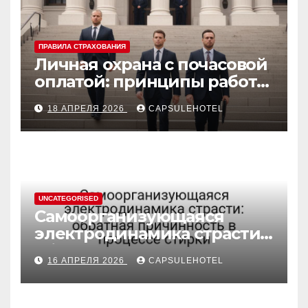
ПРАВИЛА СТРАХОВАНИЯ
Личная охрана с почасовой
оплатой: принципы работы
и правовые аспекты
18 АПРЕЛЯ 2026
CAPSULEHOTEL
UNCATEGORISED
Самоорганизующаяся
электродинамика страсти:
обратная причинность в
16 АПРЕЛЯ 2026
CAPSULEHOTEL
процессе стирки