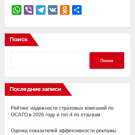
W
Vi
T
V
O
О
h
b
el
K
d
тп
at
er
e
n
р
s
gr
o
а
Поиск
A
a
kl
в
p
m
a
и
Поиск
p
ss
ть
ni
ki
Последние записи
Рейтинг надежности страховых компаний по
ОСАГО в 2026 году и топ-4 по отзывам
Оценка показателей эффективности рекламы