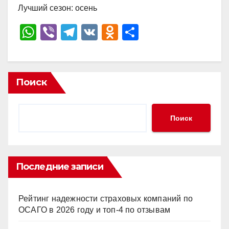
Лучший сезон: осень
W
Vi
T
V
O
О
h
b
el
K
d
тп
at
er
e
n
р
s
gr
o
а
Поиск
A
a
kl
в
p
m
a
и
Поиск
p
ss
ть
ni
ki
Последние записи
Рейтинг надежности страховых компаний по
ОСАГО в 2026 году и топ-4 по отзывам