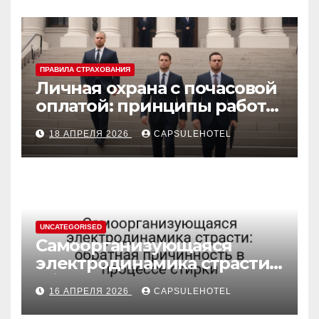
ПРАВИЛА СТРАХОВАНИЯ
Личная охрана с почасовой
оплатой: принципы работы
и правовые аспекты
18 АПРЕЛЯ 2026
CAPSULEHOTEL
UNCATEGORISED
Самоорганизующаяся
электродинамика страсти:
обратная причинность в
16 АПРЕЛЯ 2026
CAPSULEHOTEL
процессе стирки