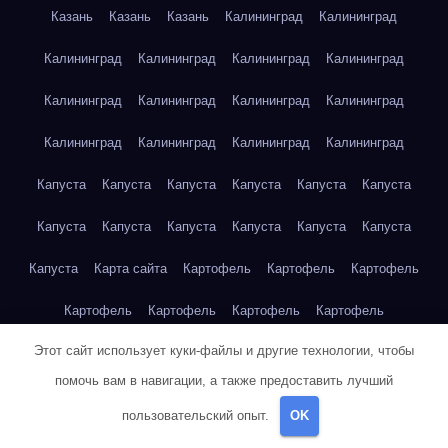
Казань
Казань
Казань
Калининград
Калининград
Калининград
Калининград
Калининград
Калининград
Калининград
Калининград
Калининград
Калининград
Калининград
Калининград
Калининград
Калининград
Капуста
Капуста
Капуста
Капуста
Капуста
Капуста
Капуста
Капуста
Капуста
Капуста
Капуста
Капуста
Капуста
Карта сайта
Картофель
Картофель
Картофель
Картофель
Картофель
Картофель
Картофель
Этот сайт использует куки-файлы и другие технологии, чтобы
Картофель
Картофель
Кейптаун
Кейптаун
Кейптаун
помочь вам в навигации, а также предоставить лучший
Кейптаун
Кейптаун
Кейптаун
Кейптаун
Кейптаун
пользовательский опыт.
OK
Кейптаун
Кейптаун
Кейптаун
Кейптаун
Кейптаун