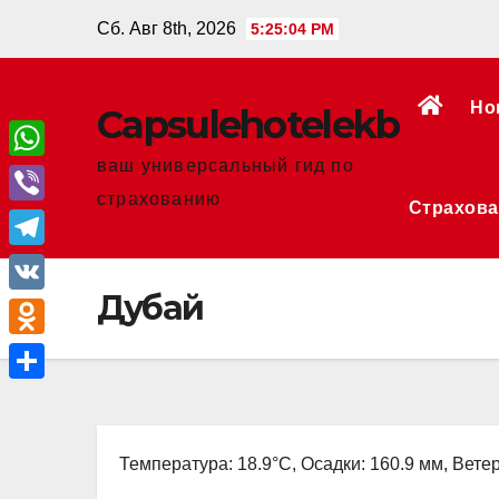
Перейти
Сб. Авг 8th, 2026
5:25:05 PM
к
содержанию
Но
Сapsulehotelekb
ваш универсальный гид по
W
страхованию
Страхова
h
V
a
i
T
t
b
Дубай
e
V
s
e
l
K
A
O
r
e
p
d
О
g
p
n
т
r
o
Температура: 18.9°C, Осадки: 160.9 мм, Ветер
п
a
k