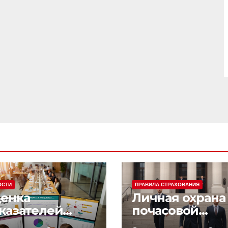
ОСТИ
ПРАВИЛА СТРАХОВАНИЯ
енка
Личная охрана 
казателей
почасовой
фективности
оплатой: