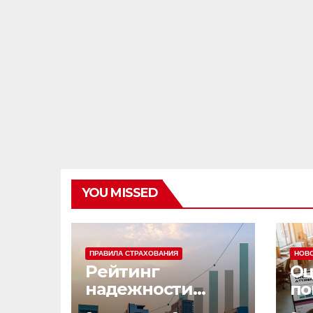
YOU MISSED
ПРАВИЛА СТРАХОВАНИЯ
НОВ
Рейтинг
Оц
надежности
по
страховых
эф