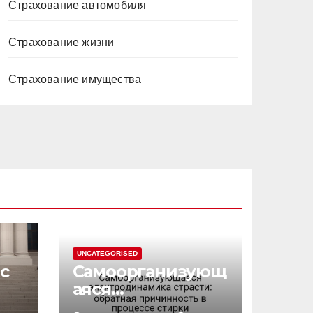
Страхование автомобиля
Страхование жизни
Страхование имущества
UNCATEGORISED
с
Самоорганизующ
аяся
электродинамик