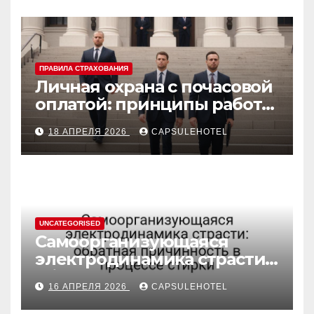
ПРАВИЛА СТРАХОВАНИЯ
Личная охрана с почасовой
оплатой: принципы работы
и правовые аспекты
18 АПРЕЛЯ 2026
CAPSULEHOTEL
UNCATEGORISED
Самоорганизующаяся
электродинамика страсти:
обратная причинность в
16 АПРЕЛЯ 2026
CAPSULEHOTEL
процессе стирки