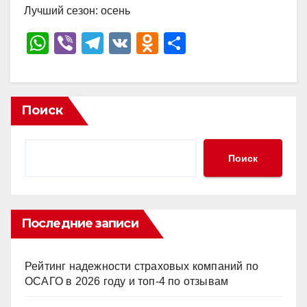
Лучший сезон: осень
W
Vi
T
V
O
О
h
b
el
K
d
тп
at
er
e
n
р
s
gr
o
а
Поиск
A
a
kl
в
p
m
a
и
Поиск
p
ss
ть
ni
ki
Последние записи
Рейтинг надежности страховых компаний по
ОСАГО в 2026 году и топ-4 по отзывам