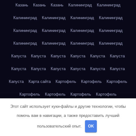
Казань
Казань
Казань
Калининград
Калининград
Калининград
Калининград
Калининград
Калининград
Калининград
Калининград
Калининград
Калининград
Калининград
Калининград
Калининград
Калининград
Капуста
Капуста
Капуста
Капуста
Капуста
Капуста
Капуста
Капуста
Капуста
Капуста
Капуста
Капуста
Капуста
Карта сайта
Картофель
Картофель
Картофель
Картофель
Картофель
Картофель
Картофель
Этот сайт использует куки-файлы и другие технологии, чтобы
Картофель
Картофель
Кейптаун
Кейптаун
Кейптаун
помочь вам в навигации, а также предоставить лучший
Кейптаун
Кейптаун
Кейптаун
Кейптаун
Кейптаун
пользовательский опыт.
OK
Кейптаун
Кейптаун
Кейптаун
Кейптаун
Кейптаун