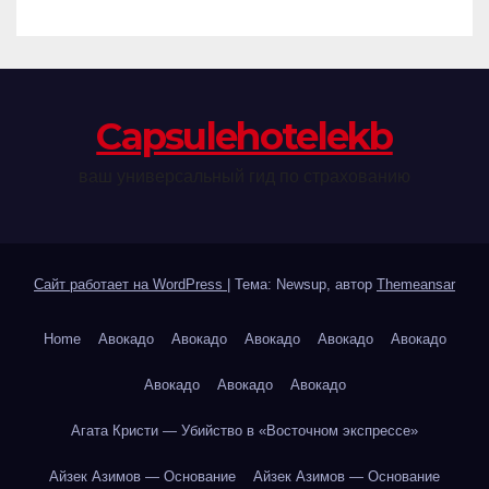
Сapsulehotelekb
ваш универсальный гид по страхованию
Сайт работает на WordPress
|
Тема: Newsup, автор
Themeansar
Home
Авокадо
Авокадо
Авокадо
Авокадо
Авокадо
Авокадо
Авокадо
Авокадо
Агата Кристи — Убийство в «Восточном экспрессе»
Айзек Азимов — Основание
Айзек Азимов — Основание