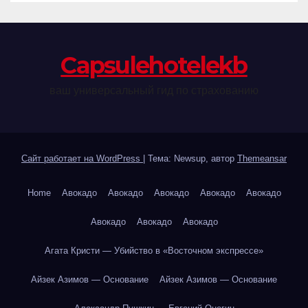
Сapsulehotelekb
ваш универсальный гид по страхованию
Сайт работает на WordPress
|
Тема: Newsup, автор
Themeansar
Home
Авокадо
Авокадо
Авокадо
Авокадо
Авокадо
Авокадо
Авокадо
Авокадо
Агата Кристи — Убийство в «Восточном экспрессе»
Айзек Азимов — Основание
Айзек Азимов — Основание