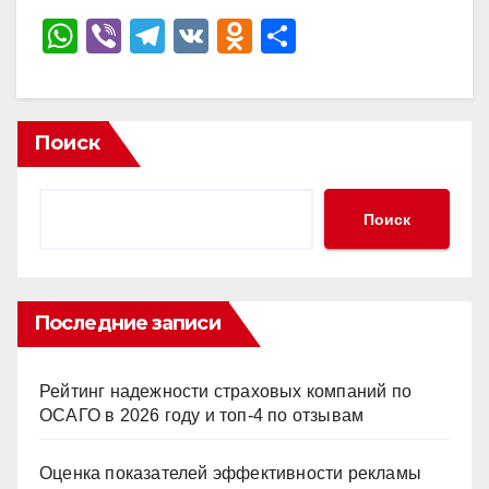
W
Vi
T
V
O
О
h
b
el
K
d
тп
at
er
e
n
р
s
gr
o
а
Поиск
A
a
kl
в
p
m
a
и
Поиск
p
ss
ть
ni
ki
Последние записи
Рейтинг надежности страховых компаний по
ОСАГО в 2026 году и топ-4 по отзывам
Оценка показателей эффективности рекламы