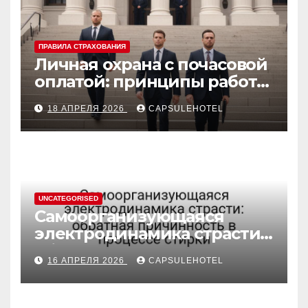
ПРАВИЛА СТРАХОВАНИЯ
Личная охрана с почасовой
оплатой: принципы работы
и правовые аспекты
18 АПРЕЛЯ 2026
CAPSULEHOTEL
UNCATEGORISED
Самоорганизующаяся
электродинамика страсти:
обратная причинность в
16 АПРЕЛЯ 2026
CAPSULEHOTEL
процессе стирки