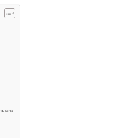
-плана
н