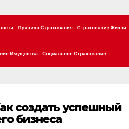
вости
Правила Страхования
Страхование Жизни
ние Имущества
Социальное Страхование
Как создать успешный
его бизнеса