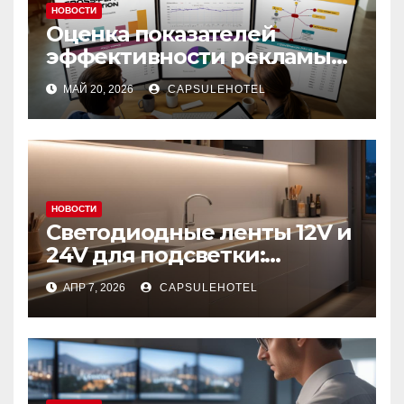
НОВОСТИ
Оценка показателей
эффективности рекламы
при многоканальной
МАЙ 20, 2026
CAPSULEHOTEL
атрибуции
НОВОСТИ
Светодиодные ленты 12V и
24V для подсветки:
характеристики и области
АПР 7, 2026
CAPSULEHOTEL
применения