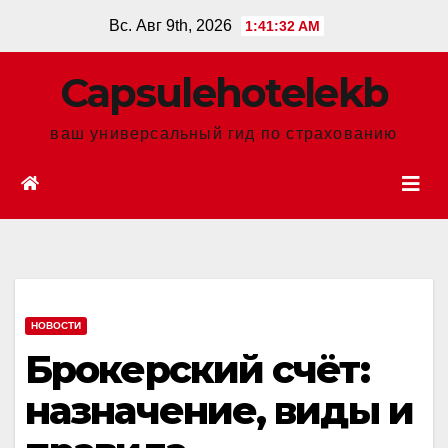
Перейти
Вс. Авг 9th, 2026
1:41:34 AM
к
содержанию
Сapsulehotelekb
ваш универсальный гид по страхованию
НОВОСТИ
Брокерский счёт:
назначение, виды и