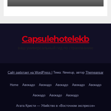
процессе стирки
Сapsulehotelekb
ваш универсальный гид по страхованию
Сайт работает на WordPress
|
Тема: Newsup, автор
Themeansar
Home
Авокадо
Авокадо
Авокадо
Авокадо
Авокадо
Авокадо
Авокадо
Авокадо
Агата Кристи — Убийство в «Восточном экспрессе»