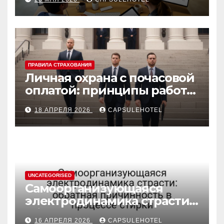
атрибуции
ПРАВИЛА СТРАХОВАНИЯ
Личная охрана с почасовой
оплатой: принципы работы
и правовые аспекты
18 АПРЕЛЯ 2026
CAPSULEHOTEL
UNCATEGORISED
Самоорганизующаяся
электродинамика страсти:
обратная причинность в
16 АПРЕЛЯ 2026
CAPSULEHOTEL