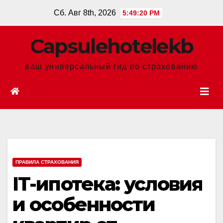
Перейти
Сб. Авг 8th, 2026
5:49:22 PM
к
содержанию
Сapsulehotelekb
ваш универсальный гид по страхованию
ПРАВИЛА СТРАХОВАНИЯ
IT-ипотека: условия
и особенности