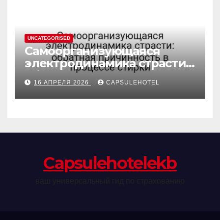
UNCATEGORISED
Самоорганизующаяся
электродинамика страсти:
обратная причинность в
16 АПРЕЛЯ 2026
CAPSULEHOTEL
процессе стирки
Сapsulehotelekb
ваш универсальный гид по страхованию