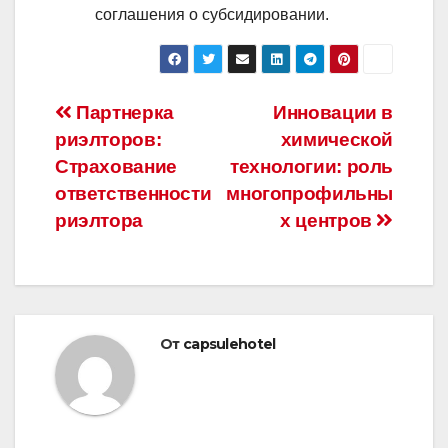
соглашения о субсидировании.
Навигация
Партнерка
Инновации в
риэлторов:
химической
по
Страхование
технологии: роль
записям
ответственности
многопрофильны
риэлтора
х центров
От
capsulehotel