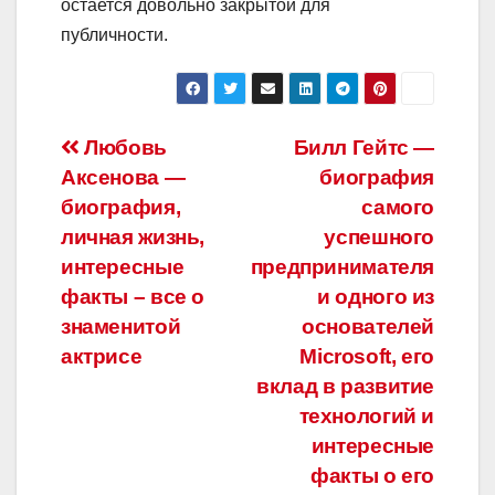
остается довольно закрытой для
публичности.
Навигация
Любовь
Билл Гейтс —
Аксенова —
биография
по
биография,
самого
записям
личная жизнь,
успешного
интересные
предпринимателя
факты – все о
и одного из
знаменитой
основателей
актрисе
Microsoft, его
вклад в развитие
технологий и
интересные
факты о его