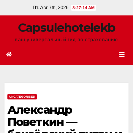
Перейти
Пт. Авг 7th, 2026
8:27:15 AM
к
содержанию
Сapsulehotelekb
ваш универсальный гид по страхованию
UNCATEGORISED
Александр
Поветкин —