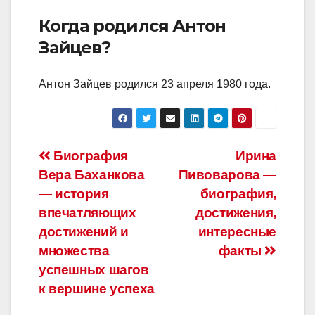
Когда родился Антон
Зайцев?
Антон Зайцев родился 23 апреля 1980 года.
Навигация
Биография
Ирина
Вера Баханкова
Пивоварова —
по
— история
биография,
записям
впечатляющих
достижения,
достижений и
интересные
множества
факты
успешных шагов
к вершине успеха