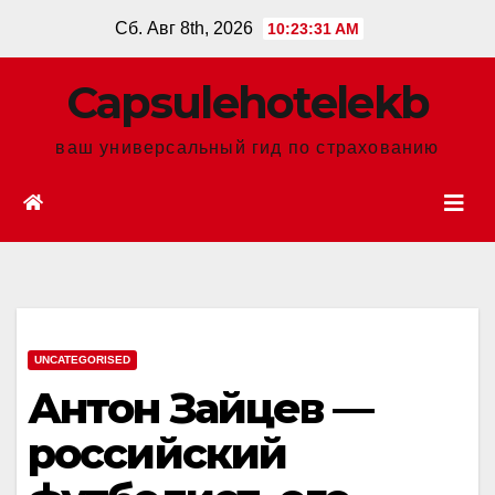
Перейти
Сб. Авг 8th, 2026
10:23:32 AM
к
содержанию
Сapsulehotelekb
ваш универсальный гид по страхованию
UNCATEGORISED
Антон Зайцев —
российский