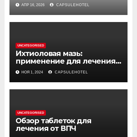
обратная причинность в
АПР 16, 2026
CAPSULEHOTEL
процессе стирки
UNCATEGORISED
Ихтиоловая мазь:
применение для лечения
фурункулов
НОЯ 1, 2024
CAPSULEHOTEL
UNCATEGORISED
Обзор таблеток для
лечения от ВПЧ