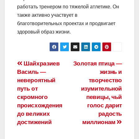
работать тренером по тяжелой атлетике. Он
также активно участвует в
благотворительных проектах и продвигает
здоровый образ жизни.
Навигация
Шайхразиев
Золотая птица —
Василь —
жизнь и
по
невероятный
творчество
записям
путь от
изумительной
скромного
певицы, чьй
происхождения
голос дарит
до великих
радость
достижений
миллионам