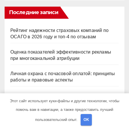
Последние записи
Рейтинг надежности страховых компаний по
ОСАГО в 2026 году и топ-4 по отзывам
Оценка показателей эффективности рекламы
при многоканальной атрибуции
Личная охрана с почасовой оплатой: принципы
работы и правовые аспекты
Самоорганизующаяся электродинамика страсти:
Этот сайт использует куки-файлы и другие технологии, чтобы
обратная причинность в процессе стирки
помочь вам в навигации, а также предоставить лучший
Подписание и проставление печати в PDF
пользовательский опыт.
OK
онлайн