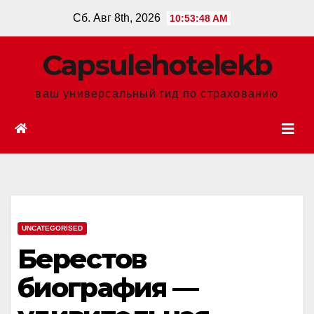
Перейти
Сб. Авг 8th, 2026
10:53:49 AM
к
содержанию
Сapsulehotelekb
ваш универсальный гид по страхованию
UNCATEGORISED
Берестов
биография —