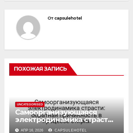
От
capsulehotel
ПОХОЖАЯ ЗАПИСЬ
UNCATEGORISED
Самоорганизующаяся
электродинамика страсти:
обратная причинность в
АПР 16, 2026
CAPSULEHOTEL