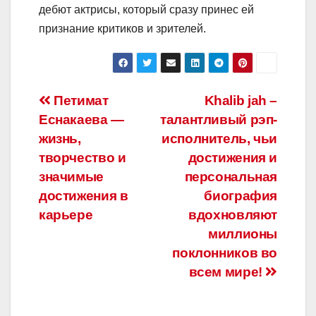
дебют актрисы, который сразу принес ей
признание критиков и зрителей.
Навигация
Петимат
Khalib jah –
Еснакаева —
талантливый рэп-
по
жизнь,
исполнитель, чьи
записям
творчество и
достижения и
значимые
персональная
достижения в
биография
карьере
вдохновляют
миллионы
поклонников во
всем мире!