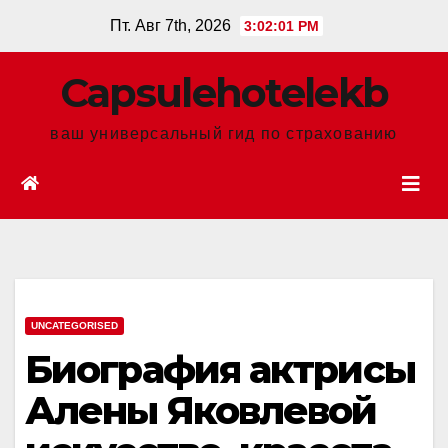
Перейти
Пт. Авг 7th, 2026
3:02:02 PM
к
содержанию
Сapsulehotelekb
ваш универсальный гид по страхованию
UNCATEGORISED
Биография актрисы
Алены Яковлевой