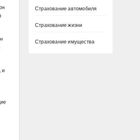
он
Страхование автомобиля
я
Страхование жизни
йн
Страхование имущества
о
 и
дие