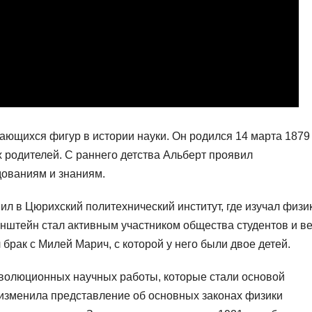
ющихся фигур в истории науки. Он родился 14 марта 1879
х родителей. С раннего детства Альберт проявил
ованиям и знаниям.
л в Цюрихский политехнический институт, где изучал физи
йнштейн стал активным участником общества студентов и в
брак с Милей Марич, с которой у него были двое детей.
еволюционных научных работы, которые стали основой
 изменила представление об основных законах физики