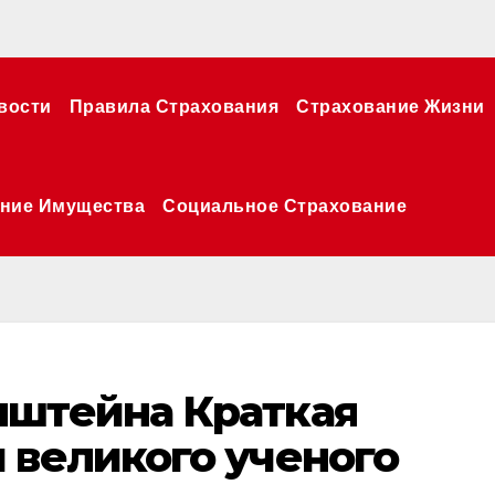
вости
Правила Страхования
Страхование Жизни
ние Имущества
Социальное Страхование
нштейна Краткая
 великого ученого