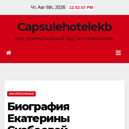
Перейти
Чт. Авг 6th, 2026
12:52:08 PM
к
содержанию
Сapsulehotelekb
ваш универсальный гид по страхованию
UNCATEGORISED
Биография
Екатерины