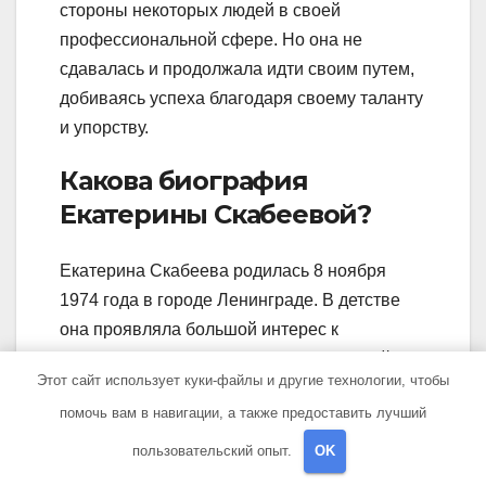
стороны некоторых людей в своей
профессиональной сфере. Но она не
сдавалась и продолжала идти своим путем,
добиваясь успеха благодаря своему таланту
и упорству.
Какова биография
Екатерины Скабеевой?
Екатерина Скабеева родилась 8 ноября
1974 года в городе Ленинграде. В детстве
она проявляла большой интерес к
журналистике и мечтала стать известной
Этот сайт использует куки-файлы и другие технологии, чтобы
телеведущей. После окончания школы
помочь вам в навигации, а также предоставить лучший
поступила в Санкт-Петербургский
государственный университет, где изучала
пользовательский опыт.
OK
журналистику. Сразу после университета она