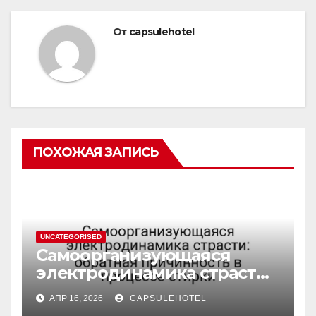
От
capsulehotel
ПОХОЖАЯ ЗАПИСЬ
UNCATEGORISED
Самоорганизующаяся
электродинамика страсти:
обратная причинность в
АПР 16, 2026
CAPSULEHOTEL
процессе стирки