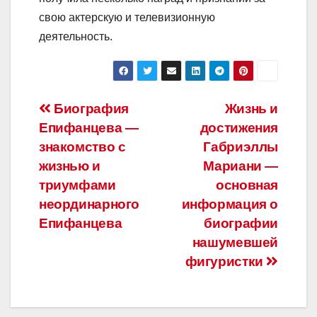
свою актерскую и телевизионную
деятельность.
Навигация
Биография
Жизнь и
Епифанцева —
достижения
по
знакомство с
Габриэллы
записям
жизнью и
Мариани —
триумфами
основная
неординарного
информация о
Епифанцева
биографии
нашумевшей
фигуристки