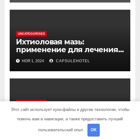
UNCATEGORISED
Ихтиоловая мазь:
применение для лечения
фурункулов
НОЯ 1, 2024
CAPSULEHOTEL
UNCATEGORISED
Обзор таблеток для
Этот сайт использует куки-файлы и другие технологии, чтобы
лечения от ВПЧ
помочь вам в навигации, а также предоставить лучший
пользовательский опыт.
OK
НОЯ 1, 2024
CAPSULEHOTEL