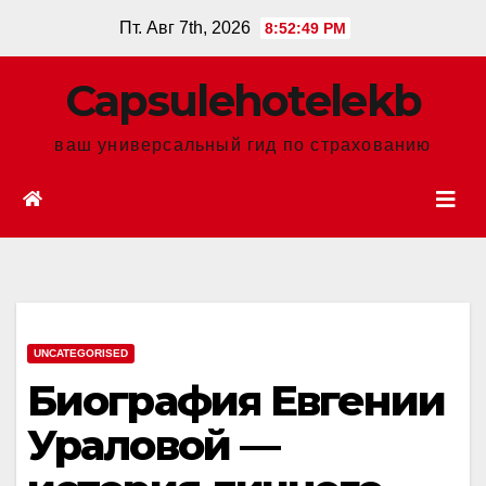
Перейти
Пт. Авг 7th, 2026
8:52:50 PM
к
содержанию
Сapsulehotelekb
ваш универсальный гид по страхованию
UNCATEGORISED
Биография Евгении
Ураловой —