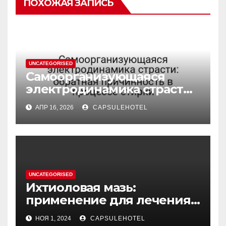
ПОХОЖАЯ ЗАПИСЬ
UNCATEGORISED
Самоорганизующаяся
электродинамика страсти:
обратная причинность в
АПР 16, 2026
CAPSULEHOTEL
процессе стирки
UNCATEGORISED
Ихтиоловая мазь:
применение для лечения
фурункулов
НОЯ 1, 2024
CAPSULEHOTEL