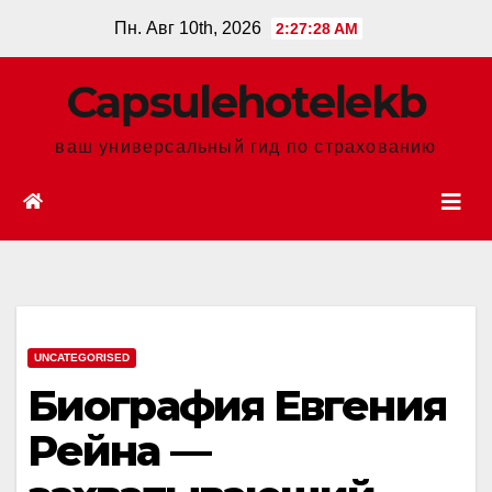
Перейти
Пн. Авг 10th, 2026
2:27:28 AM
к
содержанию
Сapsulehotelekb
ваш универсальный гид по страхованию
UNCATEGORISED
Биография Евгения
Рейна —