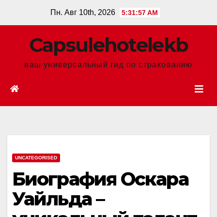
Перейти
Пн. Авг 10th, 2026
5:31:58 AM
к
содержанию
Сapsulehotelekb
ваш универсальный гид по страхованию
UNCATEGORISED
Биография Оскара
Уайльда –