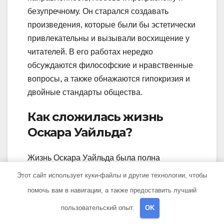
безупречному. Он старался создавать
произведения, которые были бы эстетически
привлекательны и вызывали восхищение у
читателей. В его работах нередко
обсуждаются философские и нравственные
вопросы, а также обнажаются гипокризия и
двойные стандарты общества.
Как сложилась жизнь
Оскара Уайльда?
Жизнь Оскара Уайльда была полна
противоречий и перипетий. Он родился в
Этот сайт использует куки-файлы и другие технологии, чтобы
Ирландии в богатой семье и получил
помочь вам в навигации, а также предоставить лучший
отличное образование. В юности он
пользовательский опыт.
OK
переехал в Лондон, где начал свою