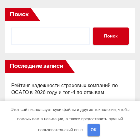
Поиск
Поиск
Последние записи
Рейтинг надежности страховых компаний по
ОСАГО в 2026 году и топ-4 по отзывам
Оценка показателей эффективности рекламы
Этот сайт использует куки-файлы и другие технологии, чтобы
при многоканальной атрибуции
помочь вам в навигации, а также предоставить лучший
пользовательский опыт.
OK
Личная охрана с почасовой оплатой: принципы
работы и правовые аспекты