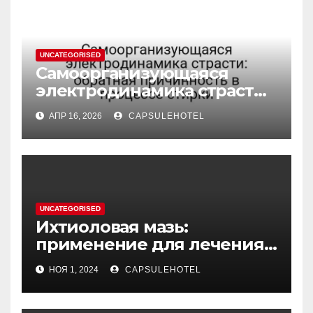
UNCATEGORISED
Самоорганизующаяся
электродинамика страсти:
обратная причинность в
АПР 16, 2026
CAPSULEHOTEL
процессе стирки
UNCATEGORISED
Ихтиоловая мазь:
применение для лечения
фурункулов
НОЯ 1, 2024
CAPSULEHOTEL