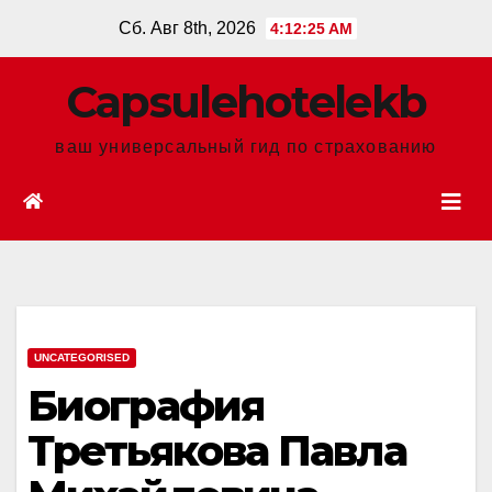
Перейти
Сб. Авг 8th, 2026
4:12:26 AM
к
содержанию
Сapsulehotelekb
ваш универсальный гид по страхованию
UNCATEGORISED
Биография
Третьякова Павла