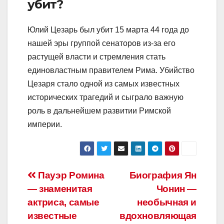
убит?
Юлий Цезарь был убит 15 марта 44 года до
нашей эры группой сенаторов из-за его
растущей власти и стремления стать
единовластным правителем Рима. Убийство
Цезаря стало одной из самых известных
исторических трагедий и сыграло важную
роль в дальнейшем развитии Римской
империи.
Навигация
Пауэр Ромина
Биография Ян
— знаменитая
Чонин —
по
актриса, самые
необычная и
записям
известные
вдохновляющая