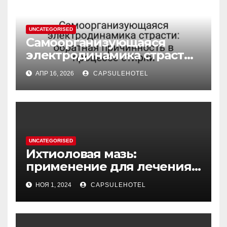
UNCATEGORISED
Самоорганизующаяся
электродинамика страсти:
обратная причинность в
АПР 16, 2026
CAPSULEHOTEL
процессе стирки
UNCATEGORISED
Ихтиоловая мазь:
применение для лечения
фурункулов
НОЯ 1, 2024
CAPSULEHOTEL