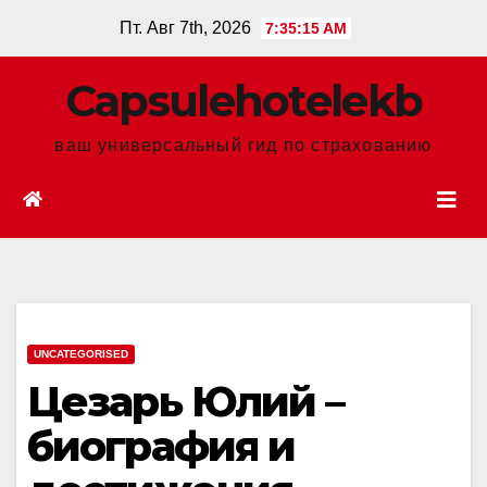
Перейти
Пт. Авг 7th, 2026
7:35:16 AM
к
содержанию
Сapsulehotelekb
ваш универсальный гид по страхованию
UNCATEGORISED
Цезарь Юлий –
биография и