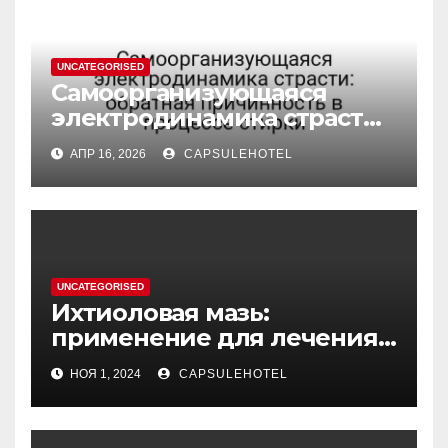
UNCATEGORISED
Самоорганизующаяся
электродинамика страсти:
обратная причинность в
АПР 16, 2026
CAPSULEHOTEL
процессе стирки
UNCATEGORISED
Ихтиоловая мазь:
применение для лечения
фурункулов
НОЯ 1, 2024
CAPSULEHOTEL