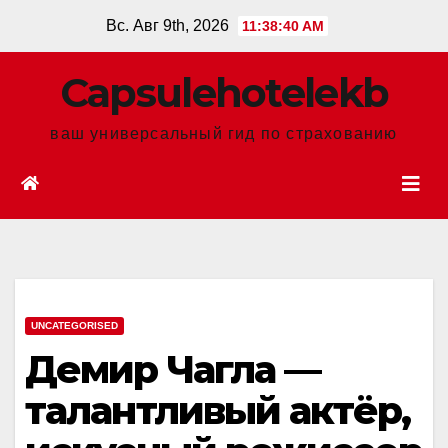
Перейти
Вс. Авг 9th, 2026
11:38:41 AM
к
содержанию
Сapsulehotelekb
ваш универсальный гид по страхованию
UNCATEGORISED
Демир Чагла —
талантливый актёр,