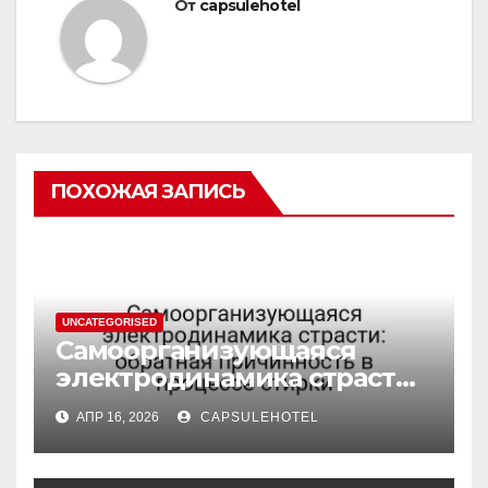
От
capsulehotel
ПОХОЖАЯ ЗАПИСЬ
UNCATEGORISED
Самоорганизующаяся
электродинамика страсти:
обратная причинность в
АПР 16, 2026
CAPSULEHOTEL
процессе стирки