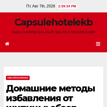
Перейти
Пт. Авг 7th, 2026
2:09:55 PM
к
содержанию
Сapsulehotelekb
ваш универсальный гид по страхованию
UNCATEGORISED
Домашние методы
избавления от