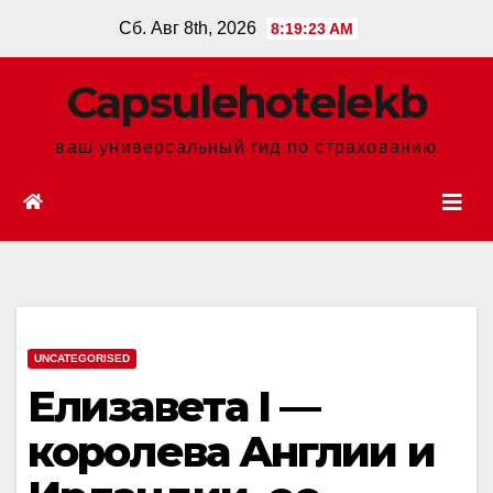
Перейти
Сб. Авг 8th, 2026
8:19:24 AM
к
содержанию
Сapsulehotelekb
ваш универсальный гид по страхованию
UNCATEGORISED
Елизавета I —
королева Англии и