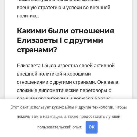
военную стратегию и успехи во внешней
политике.
Какими были отношения
Елизаветы I с другими
странами?
Елизавета I была известна своей активной
внешней политикой и хорошими
отношениями с другими странами. Она вела
сложные дипломатические переговоры с
разными правителями и держала баланс
между различными силами в Европе.
Этот сайт использует куки-файлы и другие технологии, чтобы
Особенно известными были ее отношения с
помочь вам в навигации, а также предоставить лучший
Испанией. Елизавета занимала жесткую
пользовательский опыт.
OK
позицию по отношению к Испании, особенно