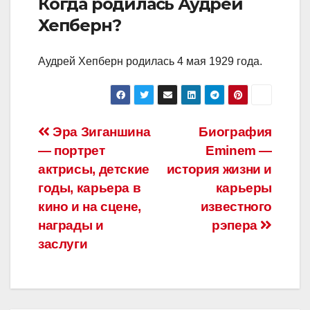
Когда родилась Аудрей
Хепберн?
Аудрей Хепберн родилась 4 мая 1929 года.
Навигация
Эра Зиганшина
Биография
— портрет
Eminem —
по
актрисы, детские
история жизни и
записям
годы, карьера в
карьеры
кино и на сцене,
известного
награды и
рэпера
заслуги