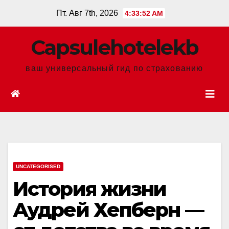
Перейти
Пт. Авг 7th, 2026
4:33:53 AM
к
содержанию
Сapsulehotelekb
ваш универсальный гид по страхованию
UNCATEGORISED
История жизни
Аудрей Хепберн —