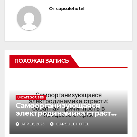
От
capsulehotel
ПОХОЖАЯ ЗАПИСЬ
UNCATEGORISED
Самоорганизующаяся
электродинамика страсти:
обратная причинность в
АПР 16, 2026
CAPSULEHOTEL
процессе стирки