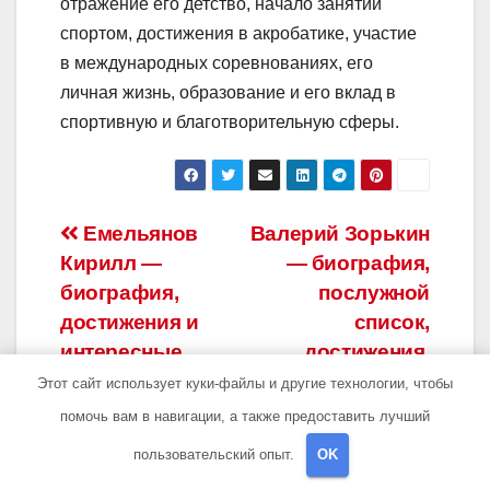
отражение его детство, начало занятий
спортом, достижения в акробатике, участие
в международных соревнованиях, его
личная жизнь, образование и его вклад в
спортивную и благотворительную сферы.
Навигация
Емельянов
Валерий Зорькин
Кирилл —
— биография,
по
биография,
послужной
записям
достижения и
список,
интересные
достижения,
факты. Сайт
интересные
Этот сайт использует куки-файлы и другие технологии, чтобы
Известные
факты
помочь вам в навигации, а также предоставить лучший
Личности
пользовательский опыт.
OK