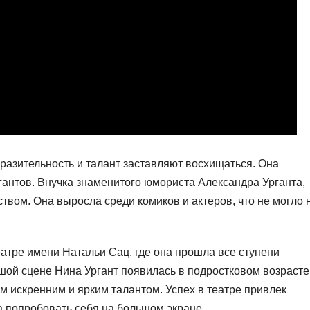
ыразительность и талант заставляют восхищаться. Она
гантов. Внучка знаменитого юмориста Александра Урганта,
твом. Она выросла среди комиков и актеров, что не могло 
еатре имени Натальи Сац, где она прошла все ступени
шой сцене Нина Ургант появилась в подростковом возрасте
м искренним и ярким талантом. Успех в театре привлек
 попробовать себя на большом экране.