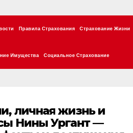
вости
Правила Страхования
Страхование Жизни
ние Имущества
Социальное Страхование
и, личная жизнь и
сы Нины Ургант —