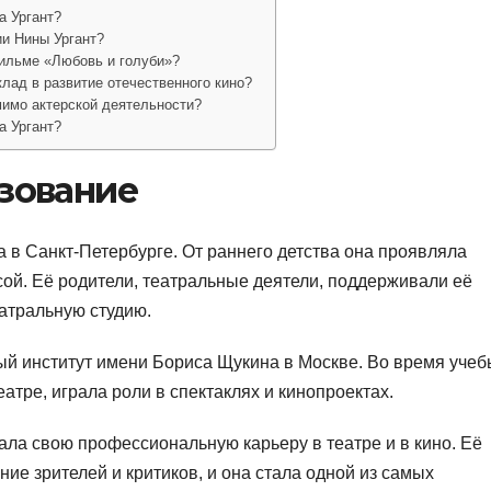
а Ургант?
ии Нины Ургант?
фильме «Любовь и голуби»?
клад в развитие отечественного кино?
мимо актерской деятельности?
а Ургант?
азование
а в Санкт-Петербурге. От раннего детства она проявляла
исой. Её родители, театральные деятели, поддерживали её
атральную студию.
ный институт имени Бориса Щукина в Москве. Во время учеб
атре, играла роли в спектаклях и кинопроектах.
ала свою профессиональную карьеру в театре и в кино. Её
ие зрителей и критиков, и она стала одной из самых