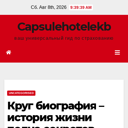
Перейти
Сб. Авг 8th, 2026
9:39:40 AM
к
содержанию
Сapsulehotelekb
ваш универсальный гид по страхованию
UNCATEGORISED
Круг биография –
история жизни