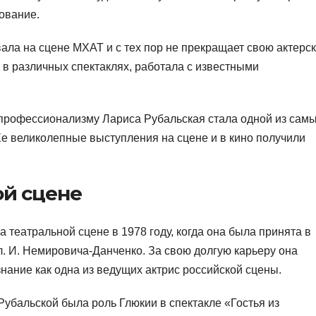
ование.
ала на сцене МХАТ и с тех пор не прекращает свою актерс
 в различных спектаклях, работала с известными
 профессионализму Лариса Рубальская стала одной из сам
Ее великолепные выступления на сцене и в кино получили
ой сцене
 театральной сцене в 1978 году, когда она была принята в
. И. Немировича-Данченко. За свою долгую карьеру она
нание как одна из ведущих актрис российской сцены.
убальской была роль Глюкии в спектакле «Гостья из