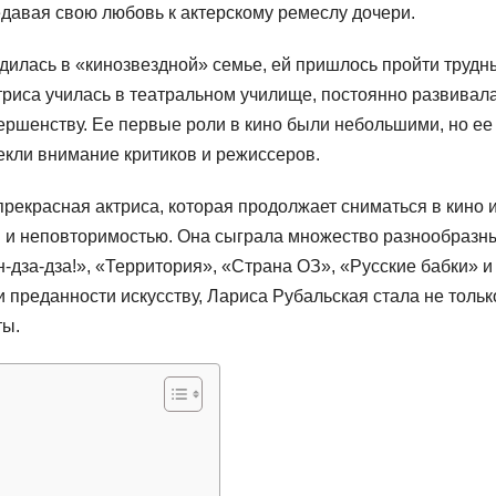
едавая свою любовь к актерскому ремеслу дочери.
одилась в «кинозвездной» семье, ей пришлось пройти трудн
ктриса училась в театральном училище, постоянно развивал
вершенству. Ее первые роли в кино были небольшими, но ее
екли внимание критиков и режиссеров.
екрасная актриса, которая продолжает сниматься в кино 
ом и неповторимостью. Она сыграла множество разнообразн
н-дза-дза!», «Территория», «Страна ОЗ», «Русские бабки» и
и преданности искусству, Лариса Рубальская стала не тольк
ты.