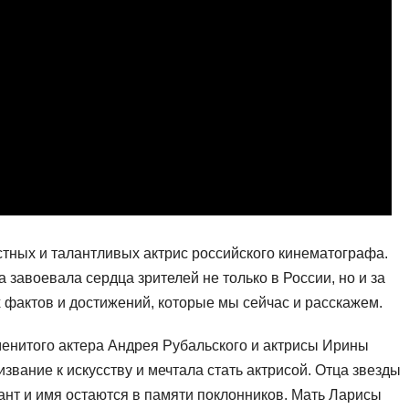
тных и талантливых актрис российского кинематографа.
завоевала сердца зрителей не только в России, но и за
фактов и достижений, которые мы сейчас и расскажем.
менитого актера Андрея Рубальского и актрисы Ирины
звание к искусству и мечтала стать актрисой. Отца звезды
алант и имя остаются в памяти поклонников. Мать Ларисы