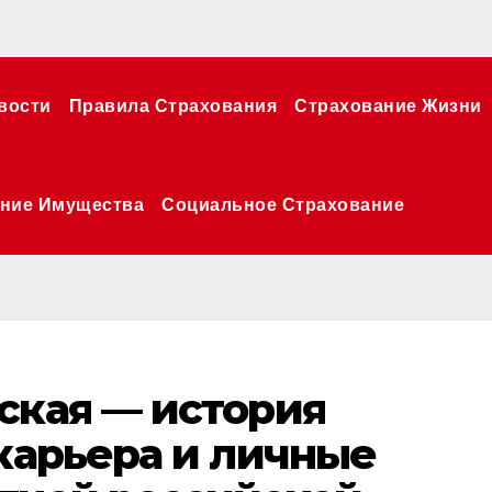
вости
Правила Страхования
Страхование Жизни
ние Имущества
Социальное Страхование
ская — история
 карьера и личные