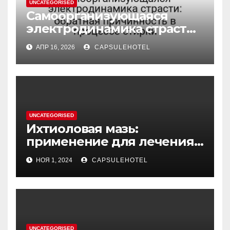
UNCATEGORISED
Самоорганизующаяся
электродинамика страсти:
обратная причинность в
АПР 16, 2026
CAPSULEHOTEL
процессе стирки
UNCATEGORISED
Ихтиоловая мазь:
применение для лечения
фурункулов
НОЯ 1, 2024
CAPSULEHOTEL
UNCATEGORISED