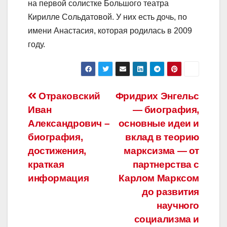
на первой солистке Большого театра
Кирилле Сольдатовой. У них есть дочь, по
имени Анастасия, которая родилась в 2009
году.
Навигация
Отраковский
Фридрих Энгельс
Иван
— биография,
по
Александрович –
основные идеи и
записям
биография,
вклад в теорию
достижения,
марксизма — от
краткая
партнерства с
информация
Карлом Марксом
до развития
научного
социализма и