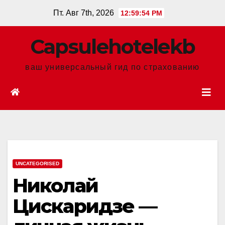
Перейти
Пт. Авг 7th, 2026
12:59:55 PM
к
содержанию
Сapsulehotelekb
ваш универсальный гид по страхованию
UNCATEGORISED
Николай
Цискаридзе —