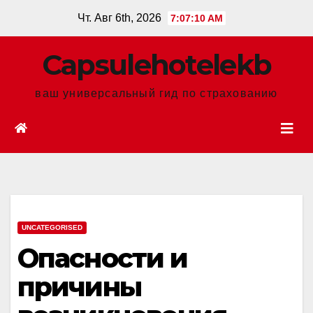
Перейти
Чт. Авг 6th, 2026
7:07:11 AM
к
содержанию
Сapsulehotelekb
ваш универсальный гид по страхованию
UNCATEGORISED
Опасности и
причины