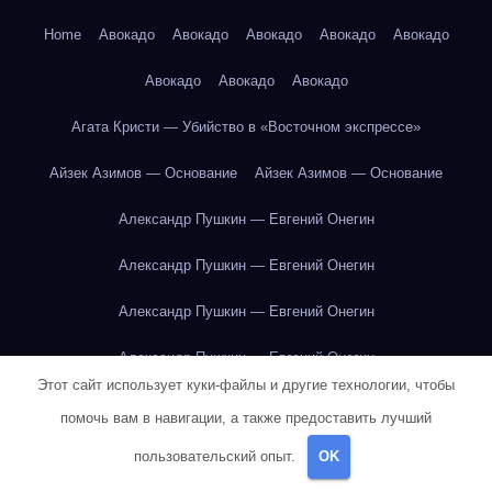
Home
Авокадо
Авокадо
Авокадо
Авокадо
Авокадо
Авокадо
Авокадо
Авокадо
Агата Кристи — Убийство в «Восточном экспрессе»
Айзек Азимов — Основание
Айзек Азимов — Основание
Александр Пушкин — Евгений Онегин
Александр Пушкин — Евгений Онегин
Александр Пушкин — Евгений Онегин
Александр Пушкин — Евгений Онегин
Этот сайт использует куки-файлы и другие технологии, чтобы
Александр Пушкин — Евгений Онегин
помочь вам в навигации, а также предоставить лучший
Александр Пушкин — Евгений Онегин
пользовательский опыт.
OK