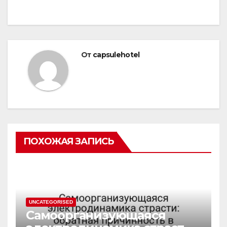
От
capsulehotel
ПОХОЖАЯ ЗАПИСЬ
UNCATEGORISED
Самоорганизующаяся