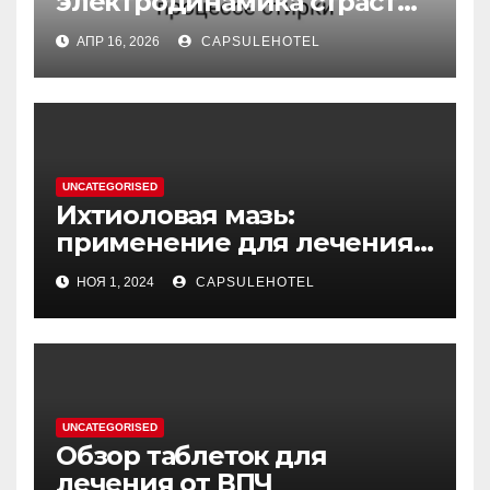
электродинамика страсти:
обратная причинность в
АПР 16, 2026
CAPSULEHOTEL
процессе стирки
UNCATEGORISED
Ихтиоловая мазь:
применение для лечения
фурункулов
НОЯ 1, 2024
CAPSULEHOTEL
UNCATEGORISED
Обзор таблеток для
лечения от ВПЧ