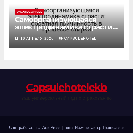
UNCATEGORISED
Самоорганизующаяся
электродинамика страсти:
обратная причинность в
16 АПРЕЛЯ 2026
CAPSULEHOTEL
процессе стирки
Сapsulehotelekb
ваш универсальный гид по страхованию
Сайт работает на WordPress
|
Тема: Newsup, автор
Themeansar