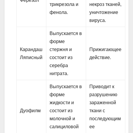
Ферезол
трикрезола и
некроз тканей,
фенола.
уничтожение
вируса.
Выпускается в
форме
Карандаш
стержня и
Прижигающее
Ляписный
состоит из
действие.
серебра
нитрата.
Выпускается в
Приводит к
форме
разрушению
жидкости и
зараженной
Дуофилм
состоит из
ткани с
молочной и
последующим
салициловой
ее