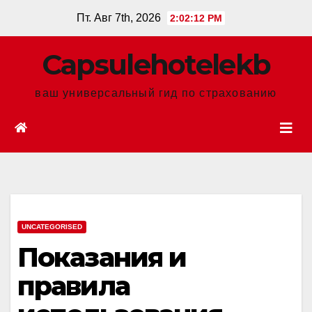
Перейти
Пт. Авг 7th, 2026
2:02:13 PM
к
содержанию
Сapsulehotelekb
ваш универсальный гид по страхованию
UNCATEGORISED
Показания и
правила