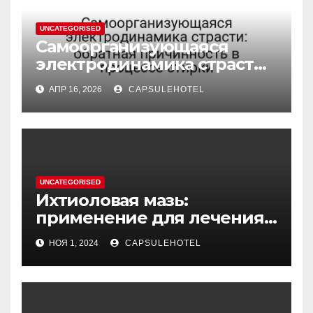
UNCATEGORISED
Самоорганизующаяся
электродинамика страсти:
обратная причинность в
АПР 16, 2026
CAPSULEHOTEL
процессе стирки
UNCATEGORISED
Ихтиоловая мазь:
применение для лечения
фурункулов
НОЯ 1, 2024
CAPSULEHOTEL