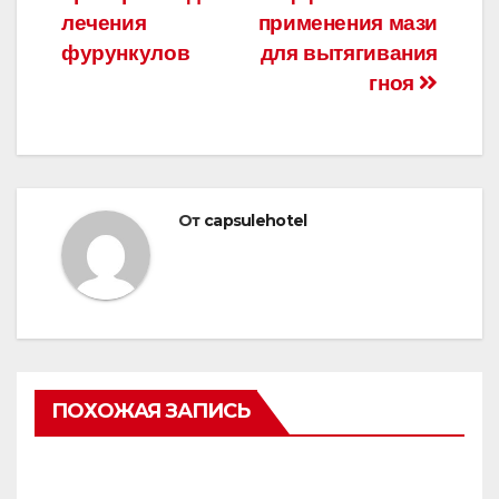
по
лечения
применения мази
записям
фурункулов
для вытягивания
гноя
От
capsulehotel
ПОХОЖАЯ ЗАПИСЬ