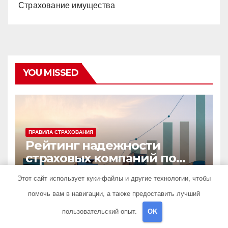
Страхование имущества
YOU MISSED
ПРАВИЛА СТРАХОВАНИЯ
Рейтинг надежности
страховых компаний по
ОСАГО в 2026 году и топ-4
22 МАЯ 2026
CAPSULEHOTEL
Этот сайт использует куки-файлы и другие технологии, чтобы
по отзывам
помочь вам в навигации, а также предоставить лучший
пользовательский опыт.
OK