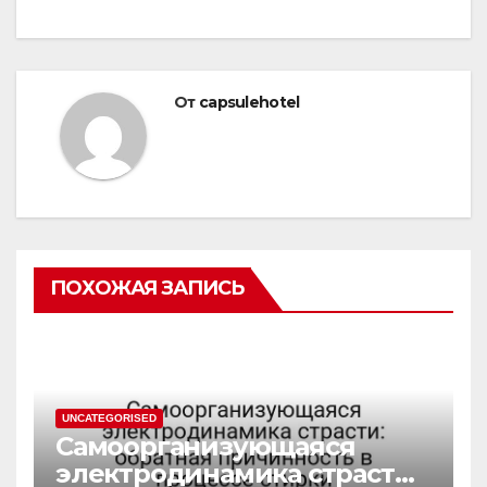
От
capsulehotel
ПОХОЖАЯ ЗАПИСЬ
UNCATEGORISED
Самоорганизующаяся
электродинамика страсти: