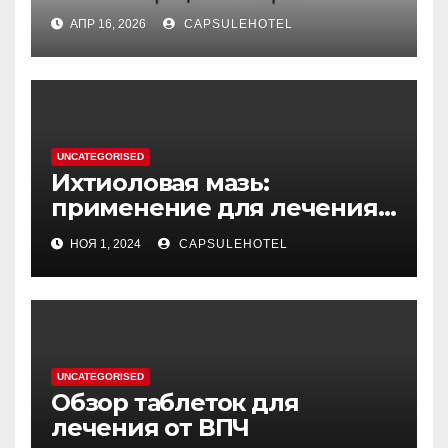
обратная причинность в
АПР 16, 2026
CAPSULEHOTEL
процессе стирки
UNCATEGORISED
Ихтиоловая мазь:
применение для лечения
фурункулов
НОЯ 1, 2024
CAPSULEHOTEL
UNCATEGORISED
Обзор таблеток для
лечения от ВПЧ