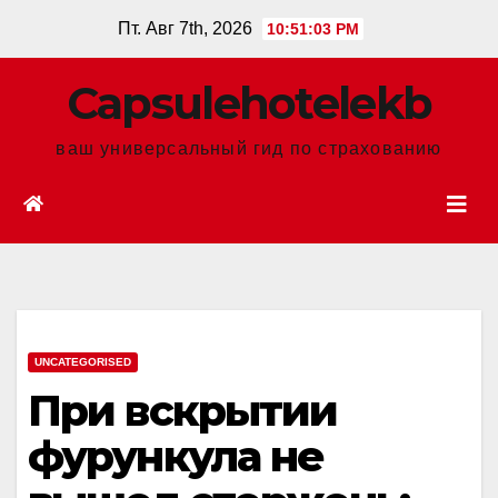
Перейти
Пт. Авг 7th, 2026
10:51:04 PM
к
содержанию
Сapsulehotelekb
ваш универсальный гид по страхованию
UNCATEGORISED
При вскрытии
фурункула не