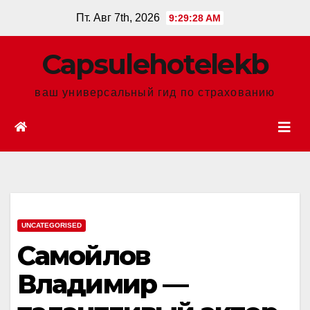
Перейти
Пт. Авг 7th, 2026
9:29:29 AM
к
содержанию
Сapsulehotelekb
ваш универсальный гид по страхованию
UNCATEGORISED
Самойлов
Владимир —