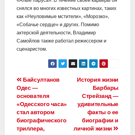
«Алые паруса». В течение своей карьеры он
снялся во многих известных картинах, таких
как «Неуловимые мстители», «Морозко»,
«Собачье сердце» и других. Помимо
актерской деятельности, Владимир
Самойлов также работал режиссером и
сценаристом.
Навигация
Байсултанов
История жизни
Одес —
Барбары
по
основателя
Стрейзанд —
записям
«Одесского часа»
удивительные
стал автором
факты о ее
биографического
биографии и
триллера,
личной жизни