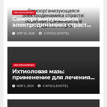
UNCATEGORISED
Самоорганизующаяся
электродинамика страсти:
обратная причинность в
АПР 16, 2026
CAPSULEHOTEL
процессе стирки
UNCATEGORISED
Ихтиоловая мазь:
применение для лечения
фурункулов
НОЯ 1, 2024
CAPSULEHOTEL