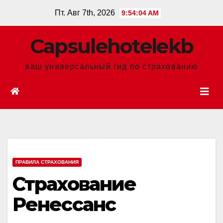
Перейти
Пт. Авг 7th, 2026
9:54:05 AM
к
содержанию
Сapsulehotelekb
ваш универсальный гид по страхованию
ПРАВИЛА СТРАХОВАНИЯ
Страхование
Ренессанс