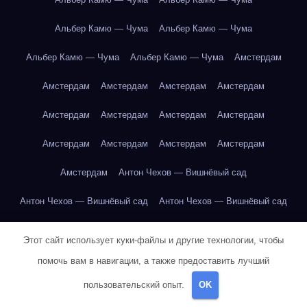
Альбер Камю — Чума
Альбер Камю — Чума
Альбер Камю — Чума
Альбер Камю — Чума
Амстердам
Амстердам
Амстердам
Амстердам
Амстердам
Амстердам
Амстердам
Амстердам
Амстердам
Амстердам
Амстердам
Амстердам
Амстердам
Амстердам
Антон Чехов — Вишнёвый сад
Антон Чехов — Вишнёвый сад
Антон Чехов — Вишнёвый сад
Антон Чехов — Вишнёвый сад
Антон Чехов — Вишнёвый сад
Этот сайт использует куки-файлы и другие технологии, чтобы
Антон Чехов — Вишнёвый сад
Антон Чехов — Вишнёвый сад
помочь вам в навигации, а также предоставить лучший
пользовательский опыт.
OK
Антон Чехов — Вишнёвый сад
Антон Чехов — Вишнёвый сад