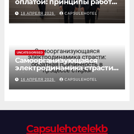
оплатой: принципы работы
и правовые аспекты
18 АПРЕЛЯ 2026
CAPSULEHOTEL
UNCATEGORISED
Самоорганизующаяся
электродинамика страсти:
обратная причинность в
16 АПРЕЛЯ 2026
CAPSULEHOTEL
процессе стирки
Сapsulehotelekb