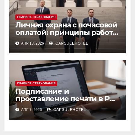
ПРАВИЛА СТРАХОВАНИЯ
Личная охрана с почасовой
оплатой: принципы работы
и правовые аспекты
АПР 18, 2026
CAPSULEHOTEL
ПРАВИЛА СТРАХОВАНИЯ
Подписание и
проставление печати в PDF
онлайн
АПР 7, 2026
CAPSULEHOTEL