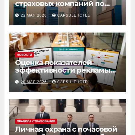
страховых компаний по
ОСАГО в 2026 году и топ-4
22 МАЯ 2026
CAPSULEHOTEL
по отзывам
НОВОСТИ
Оценка показателей
эффективности рекламы
при многоканальной
20 МАЯ 2026
CAPSULEHOTEL
атрибуции
ПРАВИЛА СТРАХОВАНИЯ
Личная охрана с почасовой