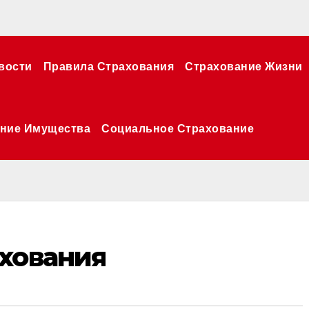
вости
Правила Страхования
Страхование Жизни
ние Имущества
Социальное Страхование
хования