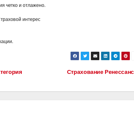
я четко и отлажено.
Страховой интерес
кации.
тегория
Страхование Ренессан