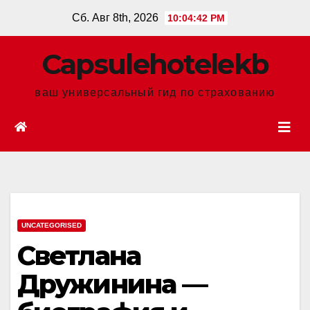
Перейти
Сб. Авг 8th, 2026
10:04:43 PM
к
содержанию
Сapsulehotelekb
ваш универсальный гид по страхованию
UNCATEGORISED
Светлана
Дружинина —