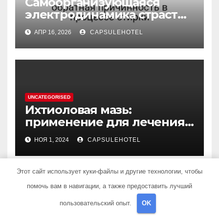
Самоорганизующаяся
электродинамика страсти:
обратная причинность в
АПР 16, 2026
CAPSULEHOTEL
процессе стирки
UNCATEGORISED
Ихтиоловая мазь:
применение для лечения
фурункулов
НОЯ 1, 2024
CAPSULEHOTEL
Этот сайт использует куки-файлы и другие технологии, чтобы
помочь вам в навигации, а также предоставить лучший
пользовательский опыт.
OK
UNCATEGORISED
Обзор таблеток для