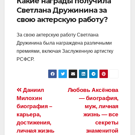
Какие награды получила
Светлана Дружинина за
свою актерскую работу?
За свою актерскую работу Светлана
Дружинина была награждена различными
премиями, включая Заслуженную артистку
РСФСР.
Навигация
Даниил
Любовь Аксёнова
Милохин
— биография,
по
биография –
муж, личная
записям
карьера,
жизнь — все
достижения,
секреты
личная жизнь
знаменитой