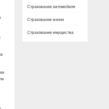
Страхование автомобиля
е
Страхование жизни
Страхование имущества
к
ки
тки
ли
у