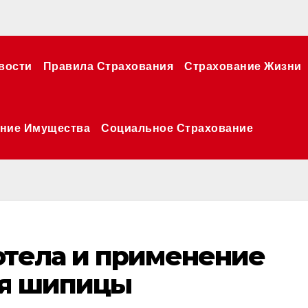
вости
Правила Страхования
Страхование Жизни
ние Имущества
Социальное Страхование
отела и применение
ия шипицы