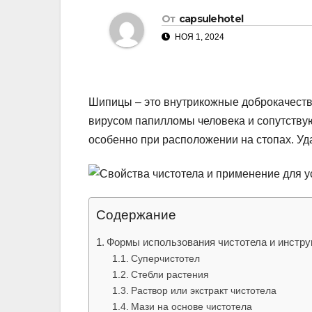
р
m
От
capsulehotel
l
а
НОЯ 1, 2024
a
в
s
и
s
т
Шипицы – это внутрикожные доброкачеств
n
ь
вирусом папилломы человека и сопутству
i
особенно при расположении на стопах. Уд
k
i
Содержание
Формы использования чистотела и инстру
Суперчистотел
Стебли растения
Раствор или экстракт чистотела
Мази на основе чистотела