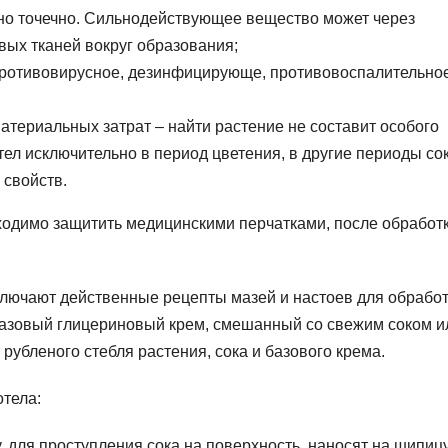
но точечно. Сильнодействующее вещество может через
вых тканей вокруг образования;
 противовирусное, дезинфицирующе, противовоспалительно
атериальных затрат – найти растение не составит особого
отел исключительно в период цветения, в другие периоды со
 свойств.
ходимо защитить медицинскими перчатками, после обработ
лючают действенные рецепты мазей и настоев для обрабо
 базовый глицериновый крем, смешанный со свежим соком и
убленого стебля растения, сока и базового крема.
тела:
, для проступления сока на поверхность, наносят на шипиц