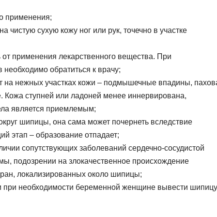
о применения;
 чистую сухую кожу ног или рук, точечно в участке
ь от применения лекарственного вещества. При
 необходимо обратиться к врачу;
т на нежных участках кожи – подмышечные впадины, пахов
е. Кожа ступней или ладоней менее иннервирована,
ела является приемлемым;
округ шипицы, она сама может почернеть вследствие
ий этап – образование отпадает;
личии сопутствующих заболеваний сердечно-сосудистой
емы, подозрении на злокачественное происхождение
 ран, локализированных около шипицы;
ли при необходимости беременной женщине вывести шипиц