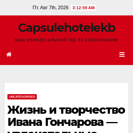
Перейти
Пт. Авг 7th, 2026
3:13:00 AM
к
содержанию
Сapsulehotelekb
ваш универсальный гид по страхованию
UNCATEGORISED
Жизнь и творчество
Ивана Гончарова —