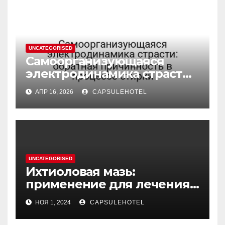
UNCATEGORISED
Самоорганизующаяся
электродинамика страсти:
обратная причинность в
АПР 16, 2026
CAPSULEHOTEL
процессе стирки
UNCATEGORISED
Ихтиоловая мазь:
применение для лечения
фурункулов
НОЯ 1, 2024
CAPSULEHOTEL