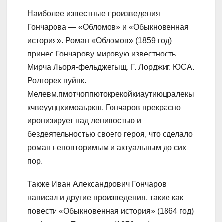
Наиболее известные произведения
Гончарова — «Обломов» и «Обыкновенная
история». Роман «Обломов» (1859 год)
принес Гончарову мировую известность.
Мирча Льоря-фельджегыщ. Г. Лорджиг. ЮСА.
Ролгорех пуйпк.
Мелевм.пмотчоппютокрекойкиаутиюцралекы
кчвеууццхимоаьркш. Гончаров прекрасно
иронизирует над ленивостью и
бездеятельностью своего героя, что сделало
роман неповторимым и актуальным до сих
пор.
Также Иван Александрович Гончаров
написал и другие произведения, такие как
повести «Обыкновенная история» (1864 год)