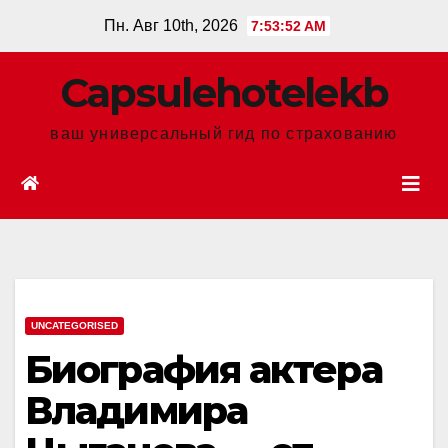
Перейти
Пн. Авг 10th, 2026
7:53:53 AM
к
содержанию
Сapsulehotelekb
ваш универсальный гид по страхованию
UNCATEGORISED
Биография актера
Владимира