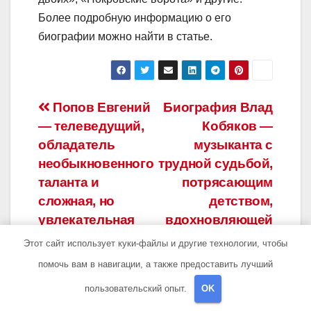
Более подробную информацию о его
биографии можно найти в статье.
Навигация
Попов Евгений
Биография Влад
— телеведущий,
Кобяков —
по
обладатель
музыканта с
записям
необыкновенного
трудной судьбой,
таланта и
потрясающим
сложная, но
детством,
увлекательная
вдохновляющей
личная жизнь
музыкальной
Этот сайт использует куки-файлы и другие технологии, чтобы
карьерой и
помочь вам в навигации, а также предоставить лучший
необычной
пользовательский опыт.
OK
личной жизнью!