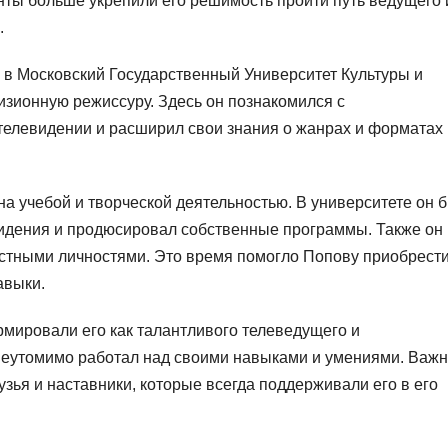
нты больше укрепили его решимость пройти путь ведущего 
.
 в Московский Государственный Университет Культуры и
визионную режиссуру. Здесь он познакомился с
елевидении и расширил свои знания о жанрах и форматах
 учебой и творческой деятельностью. В университете он 
видения и продюсировал собственные программы. Также он
естными личностями. Это время помогло Попову приобрест
авыки.
мировали его как талантливого телеведущего и
 неутомимо работал над своими навыками и умениями. Важ
узья и наставники, которые всегда поддерживали его в его