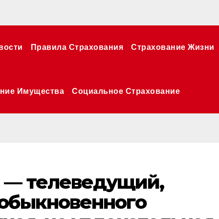
вости
Правила Страхования
Страхование Жизни
ние Имущества
Социальное Страхование
 — телеведущий,
еобыкновенного