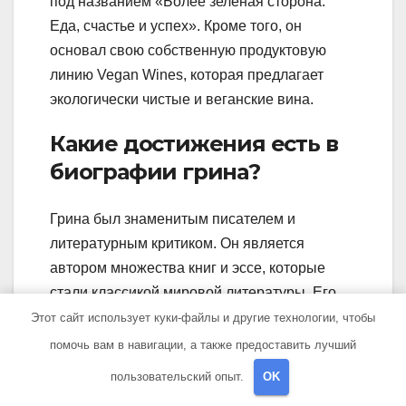
под названием «Более зеленая сторона:
Еда, счастье и успех». Кроме того, он
основал свою собственную продуктовую
линию Vegan Wines, которая предлагает
экологически чистые и веганские вина.
Какие достижения есть в
биографии грина?
Грина был знаменитым писателем и
литературным критиком. Он является
автором множества книг и эссе, которые
стали классикой мировой литературы. Его
работы изучаются во многих университетах
Этот сайт использует куки-файлы и другие технологии, чтобы
и восторженно воспринимаются читателями
помочь вам в навигации, а также предоставить лучший
со всего мира. Он также получил ряд
пользовательский опыт.
OK
престижных наград, включая Нобелевскую