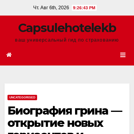
Перейти
Чт. Авг 6th, 2026
9:26:44 PM
к
содержанию
Сapsulehotelekb
ваш универсальный гид по страхованию
UNCATEGORISED
Биография грина —
открытие новых