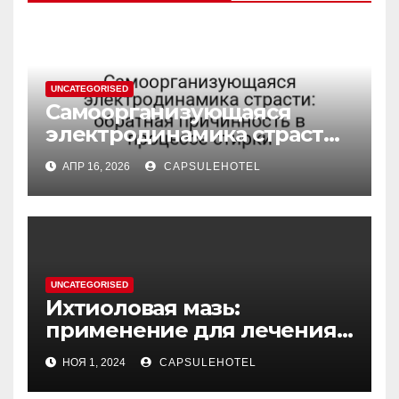
UNCATEGORISED
Самоорганизующаяся
электродинамика страсти:
обратная причинность в
АПР 16, 2026
CAPSULEHOTEL
процессе стирки
UNCATEGORISED
Ихтиоловая мазь:
применение для лечения
фурункулов
НОЯ 1, 2024
CAPSULEHOTEL