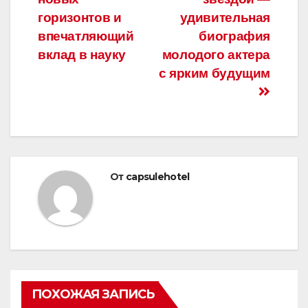
записям
горизонтов и
удивительная
впечатляющий
биография
вклад в науку
молодого актера
с ярким будущим
От
capsulehotel
ПОХОЖАЯ ЗАПИСЬ