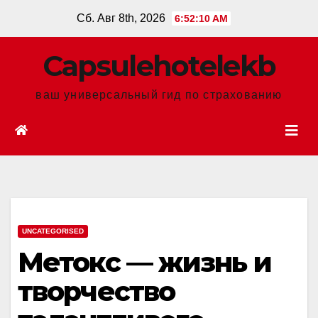
Перейти
Сб. Авг 8th, 2026
6:52:11 AM
к
содержанию
Сapsulehotelekb
ваш универсальный гид по страхованию
UNCATEGORISED
Метокс — жизнь и
творчество